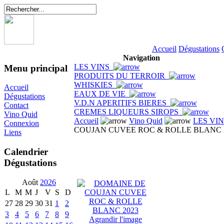
Accueil
Dégustations
Navigation
LES VINS
Menu principal
PRODUITS DU TERROIR
WHISKIES
Accueil
EAUX DE VIE
Dégustations
V.D.N APERITIFS BIERES
Contact
CREMES LIQUEURS SIROPS
Vino Quid
Accueil
Vino Quid
LES VI
Connexion
COUJAN CUVEE ROC & ROLLE BLANC 
Liens
Calendrier
Dégustations
Août
2026
L
M
M
J
V
S
D
27
28
29
30
31
1
2
3
4
5
6
7
8
9
Agrandir l'image