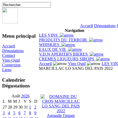
Accueil
Dégustations
Navigation
LES VINS
Menu principal
PRODUITS DU TERROIR
WHISKIES
Accueil
EAUX DE VIE
Dégustations
V.D.N APERITIFS BIERES
Contact
CREMES LIQUEURS SIROPS
Vino Quid
Accueil
Vino Quid
LES VI
Connexion
MARCILLAC LO SANG DEL PAIS 2022
Liens
Calendrier
Dégustations
Août
2026
L
M
M
J
V
S
D
27
28
29
30
31
1
2
3
4
5
6
7
8
9
Agrandir l'image