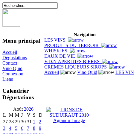
Navigation
LES VINS
Menu principal
PRODUITS DU TERROIR
WHISKIES
Accueil
EAUX DE VIE
Dégustations
V.D.N APERITIFS BIERES
Contact
CREMES LIQUEURS SIROPS
Vino Quid
Accueil
Vino Quid
LES VI
Connexion
Liens
Calendrier
Dégustations
Août
2026
L
M
M
J
V
S
D
Agrandir l'image
27
28
29
30
31
1
2
3
4
5
6
7
8
9