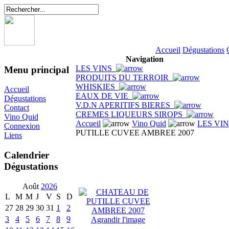
Accueil
Dégustations
Navigation
LES VINS
Menu principal
PRODUITS DU TERROIR
WHISKIES
Accueil
EAUX DE VIE
Dégustations
V.D.N APERITIFS BIERES
Contact
CREMES LIQUEURS SIROPS
Vino Quid
Accueil
Vino Quid
LES VI
Connexion
PUTILLE CUVEE AMBREE 2007
Liens
Calendrier
Dégustations
Août
2026
L
M
M
J
V
S
D
27
28
29
30
31
1
2
3
4
5
6
7
8
9
Agrandir l'image