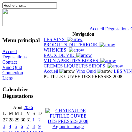
Accueil
Dégustations
Navigation
LES VINS
Menu principal
PRODUITS DU TERROIR
WHISKIES
Accueil
EAUX DE VIE
Dégustations
V.D.N APERITIFS BIERES
Contact
CREMES LIQUEURS SIROPS
Vino Quid
Accueil
Vino Quid
LES VI
Connexion
PUTILLE CUVEE DES PRESSES 2008
Liens
Calendrier
Dégustations
Août
2026
L
M
M
J
V
S
D
27
28
29
30
31
1
2
3
4
5
6
7
8
9
Agrandir l'image