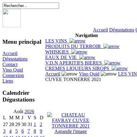
Accueil
Dégustations
Navigation
LES VINS
Menu principal
PRODUITS DU TERROIR
WHISKIES
Accueil
EAUX DE VIE
Dégustations
V.D.N APERITIFS BIERES
Contact
CREMES LIQUEURS SIROPS
Vino Quid
Accueil
Vino Quid
LES VI
Connexion
CUVEE TONNERRE 2021
Liens
Calendrier
Dégustations
Août
2026
L
M
M
J
V
S
D
27
28
29
30
31
1
2
3
4
5
6
7
8
9
Agrandir l'image