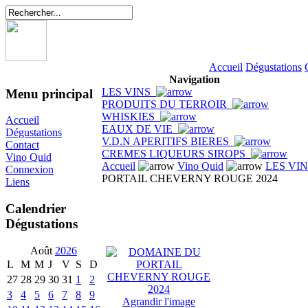
Accueil
Dégustations
Navigation
LES VINS
Menu principal
PRODUITS DU TERROIR
WHISKIES
Accueil
EAUX DE VIE
Dégustations
V.D.N APERITIFS BIERES
Contact
CREMES LIQUEURS SIROPS
Vino Quid
Accueil
Vino Quid
LES VI
Connexion
PORTAIL CHEVERNY ROUGE 2024
Liens
Calendrier
Dégustations
Août
2026
L
M
M
J
V
S
D
27
28
29
30
31
1
2
3
4
5
6
7
8
9
Agrandir l'image