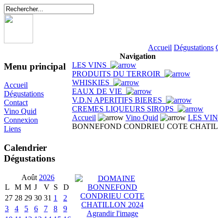
Accueil
Dégustations
Navigation
LES VINS
Menu principal
PRODUITS DU TERROIR
WHISKIES
Accueil
EAUX DE VIE
Dégustations
V.D.N APERITIFS BIERES
Contact
CREMES LIQUEURS SIROPS
Vino Quid
Accueil
Vino Quid
LES VI
Connexion
BONNEFOND CONDRIEU COTE CHATIL
Liens
Calendrier
Dégustations
Août
2026
L
M
M
J
V
S
D
27
28
29
30
31
1
2
3
4
5
6
7
8
9
Agrandir l'image