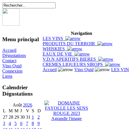
Navigation
LES VINS
Menu principal
PRODUITS DU TERROIR
WHISKIES
Accueil
EAUX DE VIE
Dégustations
V.D.N APERITIFS BIERES
Contact
CREMES LIQUEURS SIROPS
Vino Quid
Accueil
Vino Quid
LES VI
Connexion
Liens
Calendrier
Dégustations
Août
2026
L
M
M
J
V
S
D
27
28
29
30
31
1
2
Agrandir l'image
3
4
5
6
7
8
9