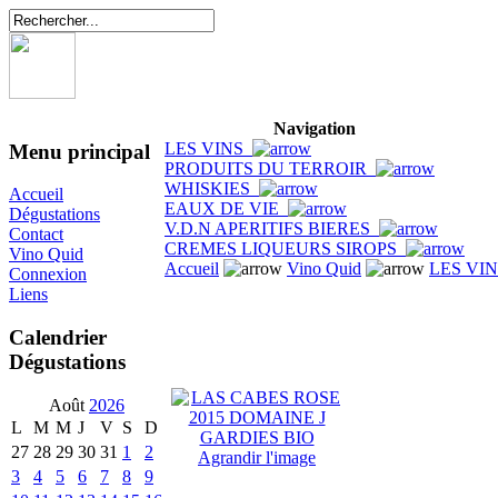
Navigation
LES VINS
Menu principal
PRODUITS DU TERROIR
WHISKIES
Accueil
EAUX DE VIE
Dégustations
V.D.N APERITIFS BIERES
Contact
CREMES LIQUEURS SIROPS
Vino Quid
Accueil
Vino Quid
LES VI
Connexion
Liens
Calendrier
Dégustations
Août
2026
L
M
M
J
V
S
D
27
28
29
30
31
1
2
Agrandir l'image
3
4
5
6
7
8
9