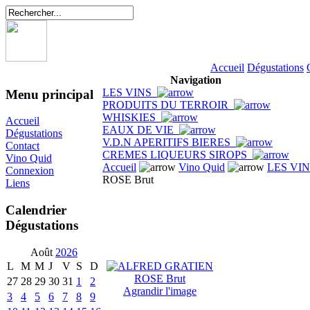
Accueil
Dégustations
Navigation
LES VINS
Menu principal
PRODUITS DU TERROIR
WHISKIES
Accueil
EAUX DE VIE
Dégustations
V.D.N APERITIFS BIERES
Contact
CREMES LIQUEURS SIROPS
Vino Quid
Accueil
Vino Quid
LES VI
Connexion
ROSE Brut
Liens
Calendrier
Dégustations
Août
2026
L
M
M
J
V
S
D
27
28
29
30
31
1
2
Agrandir l'image
3
4
5
6
7
8
9