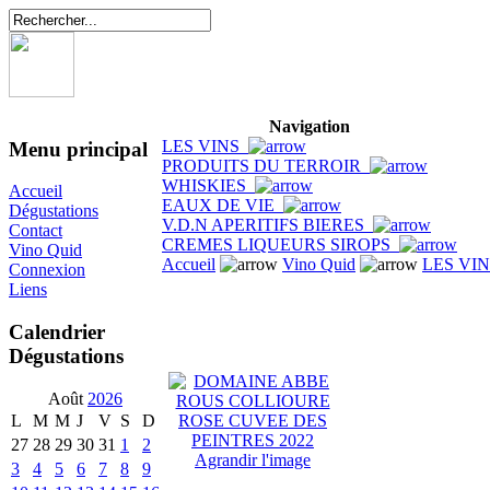
Navigation
LES VINS
Menu principal
PRODUITS DU TERROIR
WHISKIES
Accueil
EAUX DE VIE
Dégustations
V.D.N APERITIFS BIERES
Contact
CREMES LIQUEURS SIROPS
Vino Quid
Accueil
Vino Quid
LES VI
Connexion
Liens
Calendrier
Dégustations
Août
2026
L
M
M
J
V
S
D
27
28
29
30
31
1
2
Agrandir l'image
3
4
5
6
7
8
9