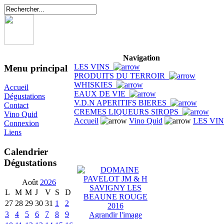
Navigation
LES VINS
Menu principal
PRODUITS DU TERROIR
WHISKIES
Accueil
EAUX DE VIE
Dégustations
V.D.N APERITIFS BIERES
Contact
CREMES LIQUEURS SIROPS
Vino Quid
Accueil
Vino Quid
LES VI
Connexion
Liens
Calendrier
Dégustations
Août
2026
L
M
M
J
V
S
D
27
28
29
30
31
1
2
3
4
5
6
7
8
9
Agrandir l'image