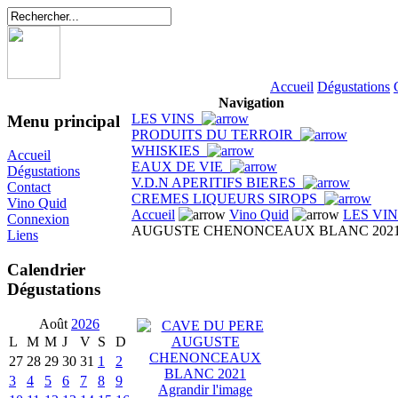
Accueil
Dégustations
Navigation
LES VINS
Menu principal
PRODUITS DU TERROIR
WHISKIES
Accueil
EAUX DE VIE
Dégustations
V.D.N APERITIFS BIERES
Contact
CREMES LIQUEURS SIROPS
Vino Quid
Accueil
Vino Quid
LES VI
Connexion
AUGUSTE CHENONCEAUX BLANC 202
Liens
Calendrier
Dégustations
Août
2026
L
M
M
J
V
S
D
27
28
29
30
31
1
2
3
4
5
6
7
8
9
Agrandir l'image