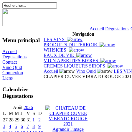
Accueil
Dégustations
Navigation
LES VINS
Menu principal
PRODUITS DU TERROIR
WHISKIES
Accueil
EAUX DE VIE
Dégustations
V.D.N APERITIFS BIERES
Contact
CREMES LIQUEURS SIROPS
Vino Quid
Accueil
Vino Quid
LES VI
Connexion
CLAPIER CUVEE VIBRATO ROUGE 2021
Liens
Calendrier
Dégustations
Août
2026
L
M
M
J
V
S
D
27
28
29
30
31
1
2
3
4
5
6
7
8
9
Agrandir l'image