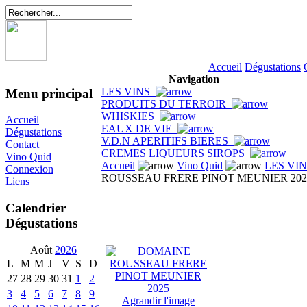
Accueil
Dégustations
Navigation
LES VINS
Menu principal
PRODUITS DU TERROIR
WHISKIES
Accueil
EAUX DE VIE
Dégustations
V.D.N APERITIFS BIERES
Contact
CREMES LIQUEURS SIROPS
Vino Quid
Accueil
Vino Quid
LES VI
Connexion
ROUSSEAU FRERE PINOT MEUNIER 202
Liens
Calendrier
Dégustations
Août
2026
L
M
M
J
V
S
D
27
28
29
30
31
1
2
3
4
5
6
7
8
9
Agrandir l'image