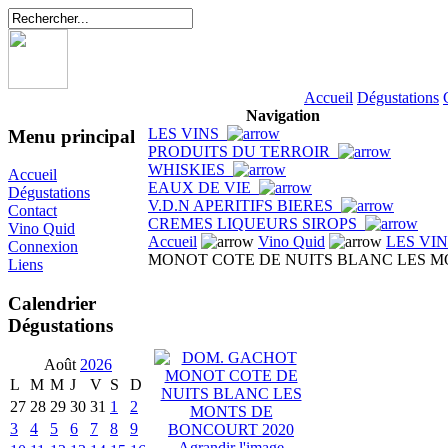
Accueil
Dégustations
Navigation
LES VINS
Menu principal
PRODUITS DU TERROIR
WHISKIES
Accueil
EAUX DE VIE
Dégustations
V.D.N APERITIFS BIERES
Contact
CREMES LIQUEURS SIROPS
Vino Quid
Accueil
Vino Quid
LES VI
Connexion
MONOT COTE DE NUITS BLANC LES M
Liens
Calendrier
Dégustations
Août
2026
L
M
M
J
V
S
D
27
28
29
30
31
1
2
3
4
5
6
7
8
9
Agrandir l'image