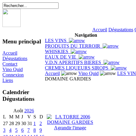
Accueil
Dégustations
Navigation
LES VINS
Menu principal
PRODUITS DU TERROIR
WHISKIES
Accueil
EAUX DE VIE
Dégustations
V.D.N APERITIFS BIERES
Contact
CREMES LIQUEURS SIROPS
Vino Quid
Accueil
Vino Quid
LES VI
Connexion
DOMAINE GARDIES
Liens
Calendrier
Dégustations
Août
2026
L
M
M
J
V
S
D
27
28
29
30
31
1
2
Agrandir l'image
3
4
5
6
7
8
9