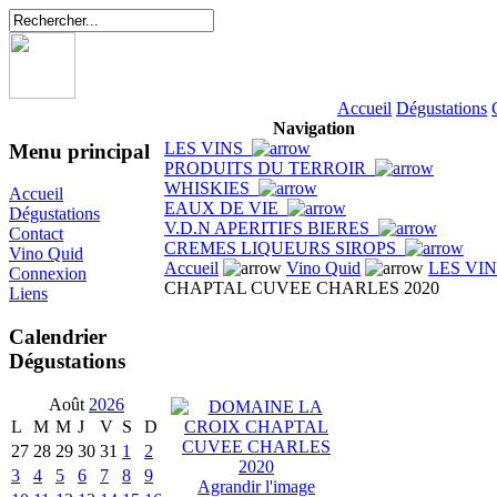
Accueil
Dégustations
Navigation
LES VINS
Menu principal
PRODUITS DU TERROIR
WHISKIES
Accueil
EAUX DE VIE
Dégustations
V.D.N APERITIFS BIERES
Contact
CREMES LIQUEURS SIROPS
Vino Quid
Accueil
Vino Quid
LES VI
Connexion
CHAPTAL CUVEE CHARLES 2020
Liens
Calendrier
Dégustations
Août
2026
L
M
M
J
V
S
D
27
28
29
30
31
1
2
3
4
5
6
7
8
9
Agrandir l'image