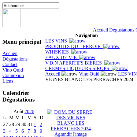
Accueil
Dégustations
Navigation
LES VINS
Menu principal
PRODUITS DU TERROIR
WHISKIES
Accueil
EAUX DE VIE
Dégustations
V.D.N APERITIFS BIERES
Contact
CREMES LIQUEURS SIROPS
Vino Quid
Accueil
Vino Quid
LES VI
Connexion
VIGNES BLANC LES PERRACHES 2024
Liens
Calendrier
Dégustations
Août
2026
L
M
M
J
V
S
D
27
28
29
30
31
1
2
3
4
5
6
7
8
9
Agrandir l'image