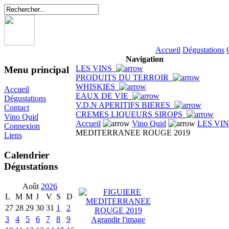
Accueil
Dégustations
Navigation
LES VINS
Menu principal
PRODUITS DU TERROIR
WHISKIES
Accueil
EAUX DE VIE
Dégustations
V.D.N APERITIFS BIERES
Contact
CREMES LIQUEURS SIROPS
Vino Quid
Accueil
Vino Quid
LES VI
Connexion
MEDITERRANEE ROUGE 2019
Liens
Calendrier
Dégustations
Août
2026
L
M
M
J
V
S
D
27
28
29
30
31
1
2
3
4
5
6
7
8
9
Agrandir l'image