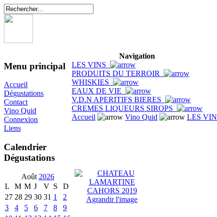
Navigation
LES VINS
Menu principal
PRODUITS DU TERROIR
WHISKIES
Accueil
EAUX DE VIE
Dégustations
V.D.N APERITIFS BIERES
Contact
CREMES LIQUEURS SIROPS
Vino Quid
Accueil
Vino Quid
LES VI
Connexion
Liens
Calendrier
Dégustations
Août
2026
L
M
M
J
V
S
D
27
28
29
30
31
1
2
Agrandir l'image
3
4
5
6
7
8
9