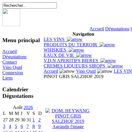
Accueil
Dégustations
Navigation
LES VINS
Menu principal
PRODUITS DU TERROIR
WHISKIES
Accueil
EAUX DE VIE
Dégustations
V.D.N APERITIFS BIERES
Contact
CREMES LIQUEURS SIROPS
Vino Quid
Accueil
Vino Quid
LES VI
Connexion
PINOT GRIS SALZHOF 2019
Liens
Calendrier
Dégustations
Août
2026
L
M
M
J
V
S
D
27
28
29
30
31
1
2
3
4
5
6
7
8
9
Agrandir l'image