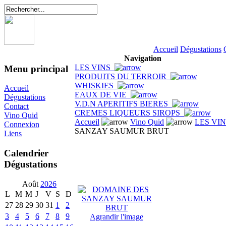
Accueil
Dégustations
Navigation
LES VINS
Menu principal
PRODUITS DU TERROIR
WHISKIES
Accueil
EAUX DE VIE
Dégustations
V.D.N APERITIFS BIERES
Contact
CREMES LIQUEURS SIROPS
Vino Quid
Accueil
Vino Quid
LES VI
Connexion
SANZAY SAUMUR BRUT
Liens
Calendrier
Dégustations
Août
2026
L
M
M
J
V
S
D
27
28
29
30
31
1
2
3
4
5
6
7
8
9
Agrandir l'image