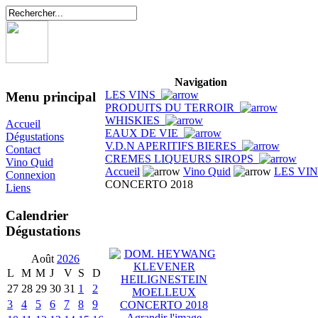
Navigation
LES VINS
Menu principal
PRODUITS DU TERROIR
WHISKIES
Accueil
EAUX DE VIE
Dégustations
V.D.N APERITIFS BIERES
Contact
CREMES LIQUEURS SIROPS
Vino Quid
Accueil
Vino Quid
LES VI
Connexion
CONCERTO 2018
Liens
Calendrier
Dégustations
Août
2026
L
M
M
J
V
S
D
27
28
29
30
31
1
2
3
4
5
6
7
8
9
Agrandir l'image