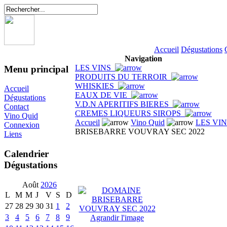
Accueil
Dégustations
Navigation
LES VINS
Menu principal
PRODUITS DU TERROIR
WHISKIES
Accueil
EAUX DE VIE
Dégustations
V.D.N APERITIFS BIERES
Contact
CREMES LIQUEURS SIROPS
Vino Quid
Accueil
Vino Quid
LES VI
Connexion
BRISEBARRE VOUVRAY SEC 2022
Liens
Calendrier
Dégustations
Août
2026
L
M
M
J
V
S
D
27
28
29
30
31
1
2
3
4
5
6
7
8
9
Agrandir l'image