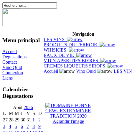
Navigation
LES VINS
Menu principal
PRODUITS DU TERROIR
WHISKIES
Accueil
EAUX DE VIE
Dégustations
V.D.N APERITIFS BIERES
Contact
CREMES LIQUEURS SIROPS
Vino Quid
Accueil
Vino Quid
LES VI
Connexion
Liens
Calendrier
Dégustations
Août
2026
L
M
M
J
V
S
D
27
28
29
30
31
1
2
Agrandir l'image
3
4
5
6
7
8
9