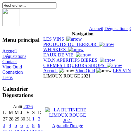
Accueil
Dégustations
Navigation
LES VINS
Menu principal
PRODUITS DU TERROIR
WHISKIES
Accueil
EAUX DE VIE
Dégustations
V.D.N APERITIFS BIERES
Contact
CREMES LIQUEURS SIROPS
Vino Quid
Accueil
Vino Quid
LES VI
Connexion
LIMOUX ROUGE 2021
Liens
Calendrier
Dégustations
Août
2026
L
M
M
J
V
S
D
27
28
29
30
31
1
2
3
4
5
6
7
8
9
Agrandir l'image