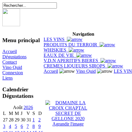
Navigation
LES VINS
Menu principal
PRODUITS DU TERROIR
WHISKIES
Accueil
EAUX DE VIE
Dégustations
V.D.N APERITIFS BIERES
Contact
CREMES LIQUEURS SIROPS
Vino Quid
Accueil
Vino Quid
LES VI
Connexion
Liens
Calendrier
Dégustations
Août
2026
L
M
M
J
V
S
D
27
28
29
30
31
1
2
Agrandir l'image
3
4
5
6
7
8
9