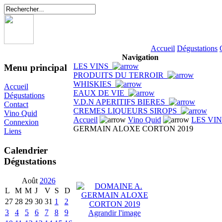
Accueil
Dégustations
Navigation
LES VINS
Menu principal
PRODUITS DU TERROIR
WHISKIES
Accueil
EAUX DE VIE
Dégustations
V.D.N APERITIFS BIERES
Contact
CREMES LIQUEURS SIROPS
Vino Quid
Accueil
Vino Quid
LES VI
Connexion
GERMAIN ALOXE CORTON 2019
Liens
Calendrier
Dégustations
Août
2026
L
M
M
J
V
S
D
27
28
29
30
31
1
2
3
4
5
6
7
8
9
Agrandir l'image