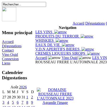
Accueil
Dégustations
Navigation
LES VINS
Menu principal
PRODUITS DU TERROIR
WHISKIES
Accueil
EAUX DE VIE
Dégustations
V.D.N APERITIFS BIERES
Contact
CREMES LIQUEURS SIROPS
Vino Quid
Accueil
Vino Quid
LES VI
Connexion
ROUSSEAU FRERE L'AUTOMNALE 2023
Liens
Calendrier
Dégustations
Août
2026
L
M
M
J
V
S
D
27
28
29
30
31
1
2
3
4
5
6
7
8
9
Agrandir l'image