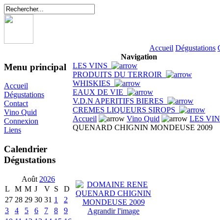
Accueil
Dégustations
Navigation
LES VINS
Menu principal
PRODUITS DU TERROIR
WHISKIES
Accueil
EAUX DE VIE
Dégustations
V.D.N APERITIFS BIERES
Contact
CREMES LIQUEURS SIROPS
Vino Quid
Accueil
Vino Quid
LES VI
Connexion
QUENARD CHIGNIN MONDEUSE 2009
Liens
Calendrier
Dégustations
Août
2026
L
M
M
J
V
S
D
27
28
29
30
31
1
2
3
4
5
6
7
8
9
Agrandir l'image