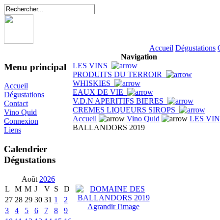
Accueil
Dégustations
Navigation
LES VINS
Menu principal
PRODUITS DU TERROIR
WHISKIES
Accueil
EAUX DE VIE
Dégustations
V.D.N APERITIFS BIERES
Contact
CREMES LIQUEURS SIROPS
Vino Quid
Accueil
Vino Quid
LES VI
Connexion
BALLANDORS 2019
Liens
Calendrier
Dégustations
Août
2026
L
M
M
J
V
S
D
27
28
29
30
31
1
2
Agrandir l'image
3
4
5
6
7
8
9