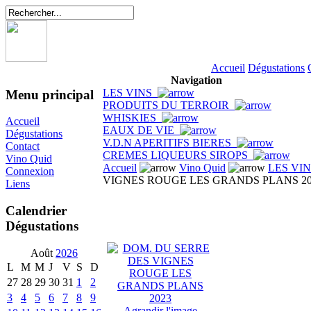
Accueil
Dégustations
Navigation
LES VINS
Menu principal
PRODUITS DU TERROIR
WHISKIES
Accueil
EAUX DE VIE
Dégustations
V.D.N APERITIFS BIERES
Contact
CREMES LIQUEURS SIROPS
Vino Quid
Accueil
Vino Quid
LES VI
Connexion
VIGNES ROUGE LES GRANDS PLANS 20
Liens
Calendrier
Dégustations
Août
2026
L
M
M
J
V
S
D
27
28
29
30
31
1
2
3
4
5
6
7
8
9
Agrandir l'image