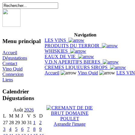
Navigation
LES VINS
Menu principal
PRODUITS DU TERROIR
WHISKIES
Accueil
EAUX DE VIE
Dégustations
V.D.N APERITIFS BIERES
Contact
CREMES LIQUEURS SIROPS
Vino Quid
Accueil
Vino Quid
LES VI
Connexion
Liens
Calendrier
Dégustations
Août
2026
L
M
M
J
V
S
D
27
28
29
30
31
1
2
Agrandir l'image
3
4
5
6
7
8
9