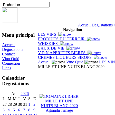
Accueil
Dégustations
Navigation
LES VINS
Menu principal
PRODUITS DU TERROIR
WHISKIES
Accueil
EAUX DE VIE
Dégustations
V.D.N APERITIFS BIERES
Contact
CREMES LIQUEURS SIROPS
Vino Quid
Accueil
Vino Quid
LES VI
Connexion
MILLE ET UNE NUITS BLANC 2020
Liens
Calendrier
Dégustations
Août
2026
L
M
M
J
V
S
D
27
28
29
30
31
1
2
3
4
5
6
7
8
9
Agrandir l'image