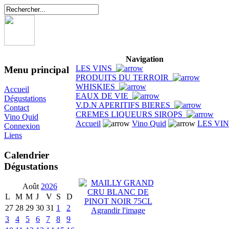
Navigation
LES VINS
Menu principal
PRODUITS DU TERROIR
WHISKIES
Accueil
EAUX DE VIE
Dégustations
V.D.N APERITIFS BIERES
Contact
CREMES LIQUEURS SIROPS
Vino Quid
Accueil
Vino Quid
LES VI
Connexion
Liens
Calendrier
Dégustations
Août
2026
L
M
M
J
V
S
D
27
28
29
30
31
1
2
Agrandir l'image
3
4
5
6
7
8
9