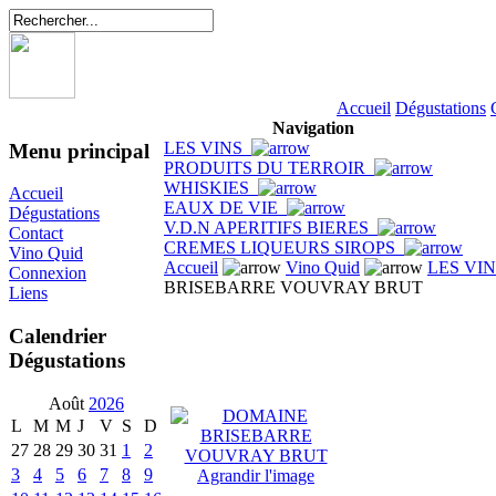
Accueil
Dégustations
Navigation
LES VINS
Menu principal
PRODUITS DU TERROIR
WHISKIES
Accueil
EAUX DE VIE
Dégustations
V.D.N APERITIFS BIERES
Contact
CREMES LIQUEURS SIROPS
Vino Quid
Accueil
Vino Quid
LES VI
Connexion
BRISEBARRE VOUVRAY BRUT
Liens
Calendrier
Dégustations
Août
2026
L
M
M
J
V
S
D
27
28
29
30
31
1
2
3
4
5
6
7
8
9
Agrandir l'image