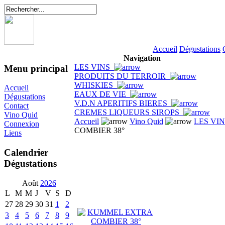
Accueil
Dégustations
Navigation
LES VINS
Menu principal
PRODUITS DU TERROIR
WHISKIES
Accueil
EAUX DE VIE
Dégustations
V.D.N APERITIFS BIERES
Contact
CREMES LIQUEURS SIROPS
Vino Quid
Accueil
Vino Quid
LES VI
Connexion
COMBIER 38°
Liens
Calendrier
Dégustations
Août
2026
L
M
M
J
V
S
D
27
28
29
30
31
1
2
3
4
5
6
7
8
9