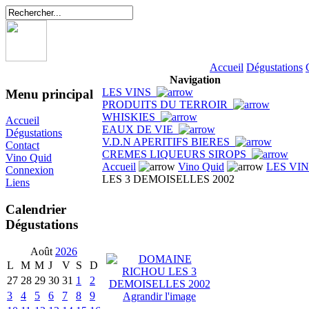
Accueil
Dégustations
Navigation
LES VINS
Menu principal
PRODUITS DU TERROIR
WHISKIES
Accueil
EAUX DE VIE
Dégustations
V.D.N APERITIFS BIERES
Contact
CREMES LIQUEURS SIROPS
Vino Quid
Accueil
Vino Quid
LES VI
Connexion
LES 3 DEMOISELLES 2002
Liens
Calendrier
Dégustations
Août
2026
L
M
M
J
V
S
D
27
28
29
30
31
1
2
3
4
5
6
7
8
9
Agrandir l'image