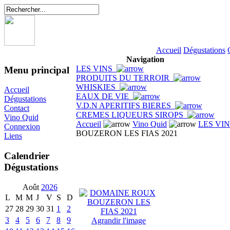
Accueil
Dégustations
Navigation
LES VINS
Menu principal
PRODUITS DU TERROIR
WHISKIES
Accueil
EAUX DE VIE
Dégustations
V.D.N APERITIFS BIERES
Contact
CREMES LIQUEURS SIROPS
Vino Quid
Accueil
Vino Quid
LES VI
Connexion
BOUZERON LES FIAS 2021
Liens
Calendrier
Dégustations
Août
2026
L
M
M
J
V
S
D
27
28
29
30
31
1
2
3
4
5
6
7
8
9
Agrandir l'image