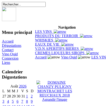
Navigation
LES VINS
Menu principal
PRODUITS DU TERROIR
WHISKIES
Accueil
EAUX DE VIE
Dégustations
V.D.N APERITIFS BIERES
Contact
CREMES LIQUEURS SIROPS
Vino Quid
Accueil
Vino Quid
LES VI
Connexion
Liens
Calendrier
Dégustations
Août
2026
L
M
M
J
V
S
D
27
28
29
30
31
1
2
Agrandir l'image
3
4
5
6
7
8
9