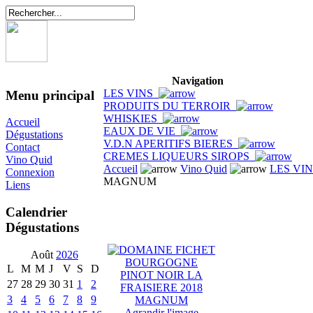
Navigation
LES VINS
Menu principal
PRODUITS DU TERROIR
WHISKIES
Accueil
EAUX DE VIE
Dégustations
V.D.N APERITIFS BIERES
Contact
CREMES LIQUEURS SIROPS
Vino Quid
Accueil
Vino Quid
LES VI
Connexion
MAGNUM
Liens
Calendrier
Dégustations
Août
2026
L
M
M
J
V
S
D
27
28
29
30
31
1
2
3
4
5
6
7
8
9
Agrandir l'image