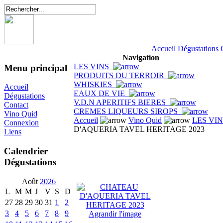
Accueil
Dégustations
Navigation
LES VINS
Menu principal
PRODUITS DU TERROIR
WHISKIES
Accueil
EAUX DE VIE
Dégustations
V.D.N APERITIFS BIERES
Contact
CREMES LIQUEURS SIROPS
Vino Quid
Accueil
Vino Quid
LES VI
Connexion
D'AQUERIA TAVEL HERITAGE 2023
Liens
Calendrier
Dégustations
Août
2026
L
M
M
J
V
S
D
27
28
29
30
31
1
2
3
4
5
6
7
8
9
Agrandir l'image