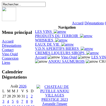
Accueil
Dégustations
Navigation
LES VINS
Menu principal
PRODUITS DU TERROIR
WHISKIES
Accueil
EAUX DE VIE
Dégustations
V.D.N APERITIFS BIERES
Contact
CREMES LIQUEURS SIROPS
Vino Quid
Accueil
Vino Quid
LES VI
Connexion
ANJOU SAUMUROIS
CHA
Liens
Calendrier
Dégustations
Août
2026
L
M
M
J
V
S
D
27
28
29
30
31
1
2
3
4
5
6
7
8
9
Agrandir l'image