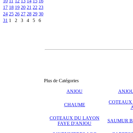
10
11
12
13
14
15
16
17
18
19
20
21
22
23
24
25
26
27
28
29
30
31
1
2
3
4
5
6
Plus de Catégories
ANJOU
ANJO
COTEAUX 
CHAUME
COTEAUX DU LAYON
SAUMUR BL
FAYE D'ANJOU