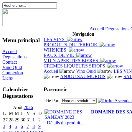
Accueil
Dégustations
Navigation
LES VINS
Menu principal
PRODUITS DU TERROIR
WHISKIES
Accueil
EAUX DE VIE
Dégustations
V.D.N APERITIFS BIERES
Contact
CREMES LIQUEURS SIROPS
Vino Quid
Accueil
Vino Quid
LES VI
Connexion
ANJOU SAUMUROIS
SA
Liens
Parcourir
Calendrier
Dégustations
Trié Par:
Août
2026
DOMAINE DES SA
L
M
M
J
V
S
D
27
28
29
30
31
1
2
Détails du produit...
3
4
5
6
7
8
9