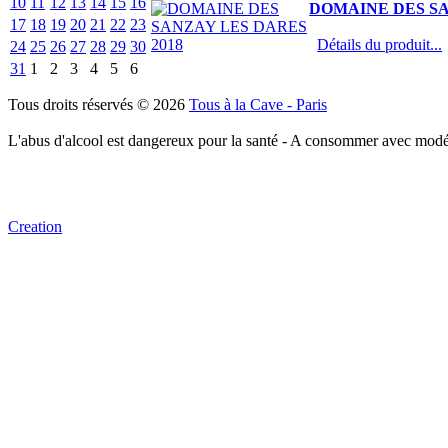
10
11
12
13
14
15
16
DOMAINE DES SA
17
18
19
20
21
22
23
Détails du produit...
24
25
26
27
28
29
30
31
1
2
3
4
5
6
Tous droits réservés © 2026
Tous à la Cave - Paris
L'abus d'alcool est dangereux pour la santé - A consommer avec modé
Creation