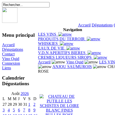
Accueil
Dégustations
Navigation
LES VINS
Menu principal
PRODUITS DU TERROIR
WHISKIES
Accueil
EAUX DE VIE
Dégustations
V.D.N APERITIFS BIERES
Contact
CREMES LIQUEURS SIROPS
Vino Quid
Accueil
Vino Quid
LES VI
Connexion
ANJOU SAUMUROIS
CHA
Liens
ROSE
Calendrier
Dégustations
Août
2026
L
M
M
J
V
S
D
27
28
29
30
31
1
2
3
4
5
6
7
8
9