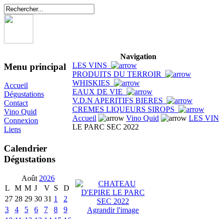
Navigation
LES VINS
Menu principal
PRODUITS DU TERROIR
WHISKIES
Accueil
EAUX DE VIE
Dégustations
V.D.N APERITIFS BIERES
Contact
CREMES LIQUEURS SIROPS
Vino Quid
Accueil
Vino Quid
LES VI
Connexion
LE PARC SEC 2022
Liens
Calendrier
Dégustations
Août
2026
L
M
M
J
V
S
D
27
28
29
30
31
1
2
3
4
5
6
7
8
9
Agrandir l'image