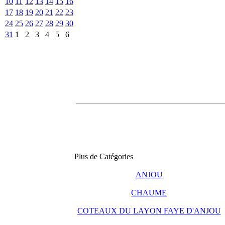
10
11
12
13
14
15
16
17
18
19
20
21
22
23
24
25
26
27
28
29
30
31
1
2
3
4
5
6
Plus de Catégories
ANJOU
CHAUME
COTEAUX DU LAYON FAYE D'ANJOU