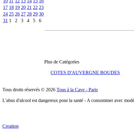
10
11
12
13
14
15
16
17
18
19
20
21
22
23
24
25
26
27
28
29
30
31
1
2
3
4
5
6
Plus de Catégories
COTES D'AUVERGNE BOUDES
Tous droits réservés © 2026
Tous à la Cave - Paris
L'abus d'alcool est dangereux pour la santé - A consommer avec modé
Creation