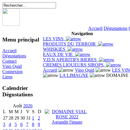
Accueil
Dégustations
Navigation
LES VINS
Menu principal
PRODUITS DU TERROIR
WHISKIES
Accueil
EAUX DE VIE
Dégustations
V.D.N APERITIFS BIERES
Contact
CREMES LIQUEURS SIROPS
Vino Quid
Accueil
Vino Quid
LES VI
Connexion
LA LIMAGNE
DOMAINE V
Liens
Calendrier
Dégustations
Août
2026
L
M
M
J
V
S
D
27
28
29
30
31
1
2
Agrandir l'image
3
4
5
6
7
8
9