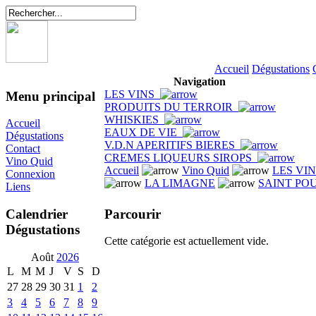
Accueil
Dégustations
Navigation
LES VINS
Menu principal
PRODUITS DU TERROIR
WHISKIES
Accueil
EAUX DE VIE
Dégustations
V.D.N APERITIFS BIERES
Contact
CREMES LIQUEURS SIROPS
Vino Quid
Accueil
Vino Quid
LES VI
Connexion
LA LIMAGNE
SAINT PO
Liens
Parcourir
Calendrier
Dégustations
Cette catégorie est actuellement vide.
Août
2026
L
M
M
J
V
S
D
27
28
29
30
31
1
2
3
4
5
6
7
8
9